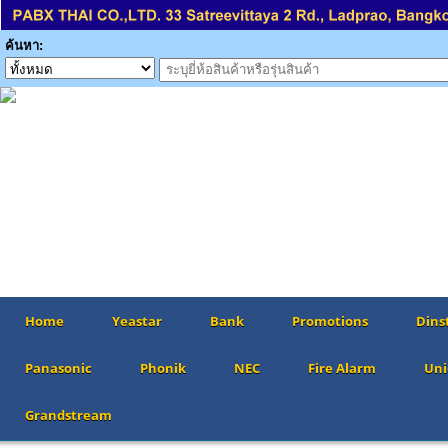
ค้นหา:
Home
Yeastar
Bank
Promotions
Dins
Panasonic
Phonik
NEC
Fire Alarm
Uni
Grandstream