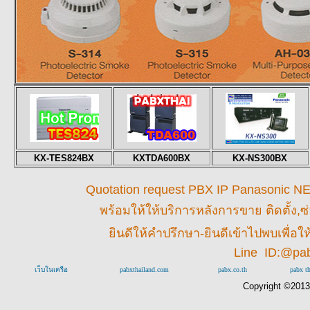
KX-TES824BX
KXTDA600BX
KX-NS300BX
Quotation request PBX IP Panasonic NEC 
พร้อมให้
ให้บริการหลังการขาย ติดตั้ง,ซ
ยินดีให้คำปรึกษา-ยินดีเข้าไปพบเพื่
Line ID:@pa
เว็บในเครือ
pabxthailand.com
pabx.co.th
pabx t
Copyright ©201