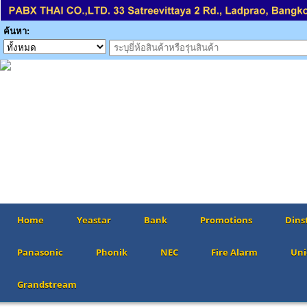
ค้นหา:
Home
Yeastar
Bank
Promotions
Dins
Panasonic
Phonik
NEC
Fire Alarm
Uni
Grandstream