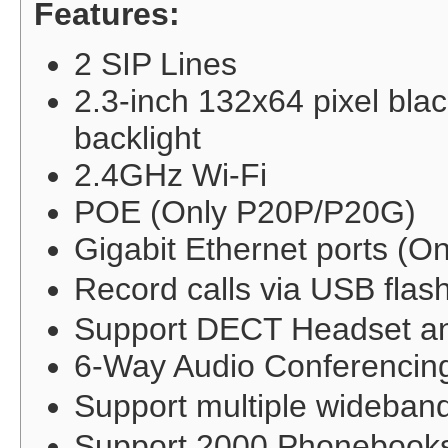
Features:
2 SIP Lines
2.3-inch 132x64 pixel bla
backlight
2.4GHz Wi-Fi
POE (Only P20P/P20G)
Gigabit Ethernet ports (O
Record calls via USB fla
Support DECT Headset a
6-Way Audio Conferencin
Support multiple wideban
Support 2000 Phonebook