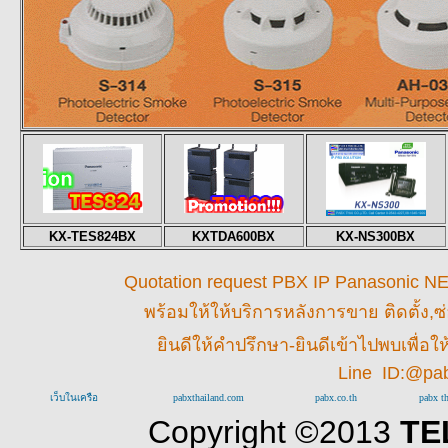
KX-TES824BX
KXTDA600BX
KX-NS300BX
Quotation request PBX IP Panasonic NEC 
พร้อมให้
ให้บริการหลังการขาย ติดตั้ง,ซ
ยินดีให้คำปรึกษา-ยินดีเข้าไปพบเพื่
Line ID:@pa
เว็บในเครือ
pabxthailand.com
pabx.co.th
pabx t
Copyright ©2013
TEL