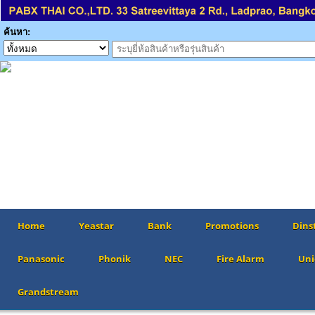
ค้นหา:
Home
Yeastar
Bank
Promotions
Dins
Panasonic
Phonik
NEC
Fire Alarm
Uni
Grandstream