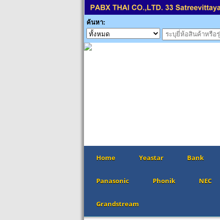
ค้นหา:
Home
Yeastar
Bank
Panasonic
Phonik
NEC
Grandstream