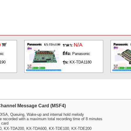
0
N/A
ราคา:
ic
ยี่ห้อ:
Panasonic
190
รุ่น:
KX-TDA1180
hannel Message Card (MSF4)
 DISA, Queuing, Wake-up and internal hold melody
recorded with a maximum total recording time of 8 minutes
 card
A100, KX-TDA200, KX-TDA600, KX-TDE100, KX-TDE200