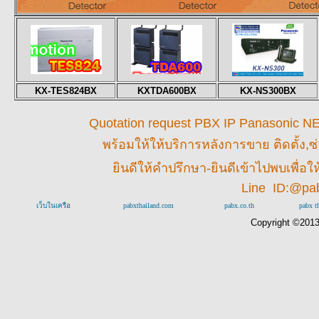
KX-TES824BX
KXTDA600BX
KX-NS300BX
Quotation request PBX IP Panasonic NEC 
พร้อมให้
ให้บริการหลังการขาย ติดตั้ง,ซ
ยินดีให้คำปรึกษา-ยินดีเข้าไปพบเพื่
Line ID:@pa
เว็บในเครือ
pabxthailand.com
pabx.co.th
pabx t
Copyright ©201