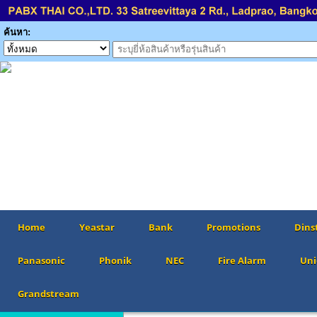
ค้นหา:
Home
Yeastar
Bank
Promotions
Dins
Panasonic
Phonik
NEC
Fire Alarm
Uni
Grandstream