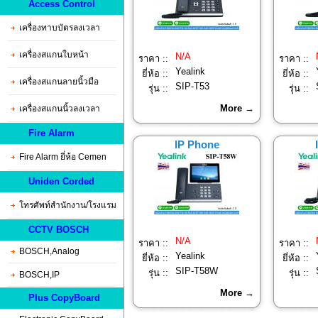
Access Control
เครื่องทาบบัตรลงเวลา
เครื่องสแกนใบหน้า
N/A
ราคา ::
ราคา ::
Yealink
ยี่ห้อ ::
ยี่ห้อ ::
เครื่องสแกนลายนิ้วมือ
SIP-T53
รุ่น ::
รุ่น ::
More →
เครื่องสแกนนิ้วลงเวลา
Fire Alarm
IP Phone
Fire Alarm ยี่ห้อ Cemen
Uniden Corded
โทรศัพท์สำนักงาน/โรงแรม
CCTV BOSCH
N/A
ราคา ::
ราคา ::
BOSCH,Analog
Yealink
ยี่ห้อ ::
ยี่ห้อ ::
SIP-T58W
รุ่น ::
รุ่น ::
BOSCH,IP
More →
Plus CopyBoard